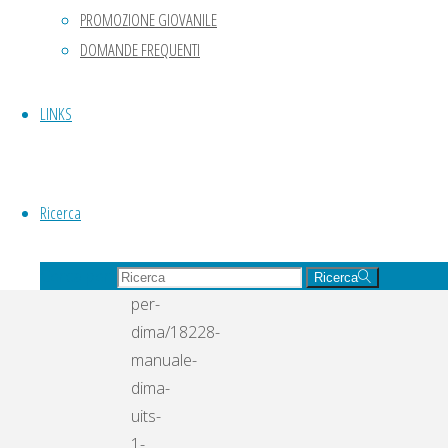
DELLE
PROMOZIONE GIOVANILE
Chiudi
ARMI
DOMANDE FREQUENTI
DA
FUOCO
LINKS
CORTE
E
LUNGHE
Ricerca
http://www.uits.it/homepage/la-
federazione/manifesto-
Cerca per:
uits/manuali-
Ricerca
per-
dima/18228-
manuale-
dima-
uits-
1-