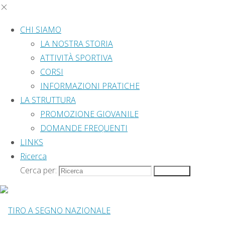
Salta il contenuto
CHI SIAMO
LA NOSTRA STORIA
ATTIVITÀ SPORTIVA
CORSI
INFORMAZIONI PRATICHE
© 2020 Tiro a
LA STRUTTURA
Home
Facebook
Segno Nazionale
PROMOZIONE GIOVANILE
ATTIVITÀ
– sezione di
DOMANDE FREQUENTI
Archivi
ATTIVITÀ
Spoleto P.Iva
LINKS
ISTITUZIONALE
Categorie
ISTITUZIONALE
84006860542.
Ricerca
–
Tutti i diritti
Cerca per:
Ricerca
Nessuna categoria
CORSI
riservati.
–
Meta
Facebook
|
Accedi